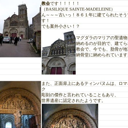
教会
です！！！！！
（BASILIQUE SAINTE-MADELEINE）
ん～～～古いっ！８６１年に建てられたそう
す！
でも案外小さい！？
マグダラのマリアの聖遺物
納めるのが目的で、建てら
教会で、今でも、肋骨が地
納骨堂に納められています
また、正面扉上にあるティンパヌムは、ロマ
ク
彫刻の傑作と言われていることもあり、
世界遺産に認定されたようです。