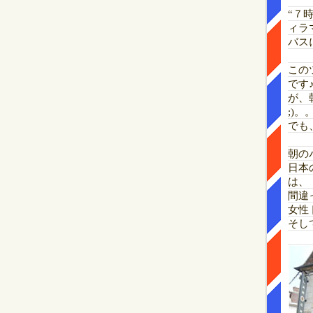
“７
ィラ
バス
この
です
が、
;)。
でも
朝の
日本
は、
間違
女性
そし