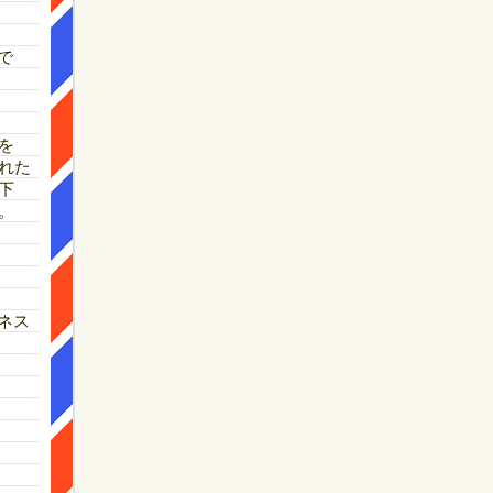
で
を
れた
下
。
ネス