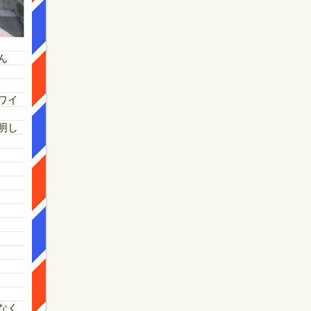
ん
ワイ
明し
なく