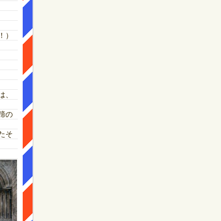
！）
は、
蹄の
たそ