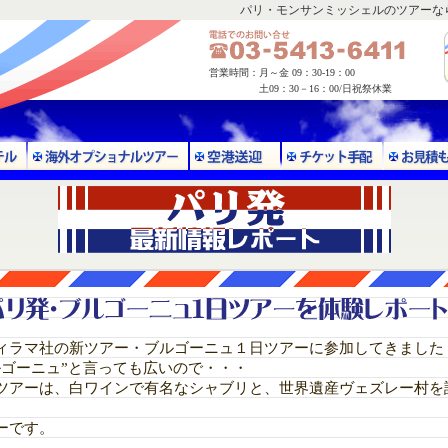
パリ・モンサンミッシェルのツアーな
営業時間：
月～金 09：30-19：00
土09：30－16：00/日祝祭休業
ィラマ社の新ツアー・ブルゴーニュ１日ツアーに参加してきました
ルゴーニュ”と言っても広いので・・・
ツアーは、
白ワインで有名なシャブリ
と、
世界遺産ヴェズレー村
を
ーです。