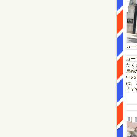
カー
カー
たく
馬蹄
中の
は、
うで