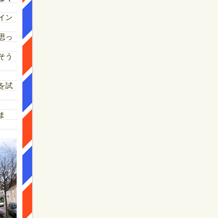
イン
思っ
そう
を試
ま