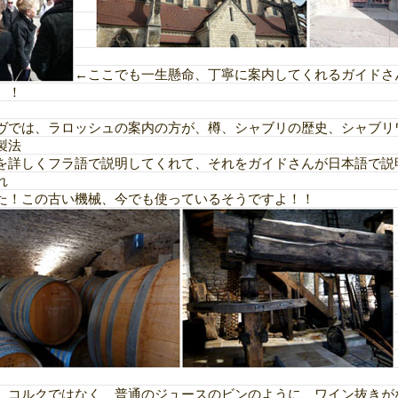
←ここでも一生懸命、丁寧に案内してくれるガイドさ
）！
ヴでは、ラロッシュの案内の方が、樽、シャブリの歴史、シャブリ
製法
を詳しくフラ語で説明してくれて、それをガイドさんが日本語で説
れ
た！この古い機械、今でも使っているそうですよ！！
、コルクではなく、普通のジュースのビンのように、ワイン抜きが