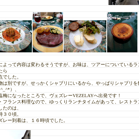
によって内容は変わるそうですが、お味は、ツアーについているラ
たら
点でした。
物は別ですが、せっかくシャブリにいるから、やっぱりシャブリを
^_^*）、
塩梅になったところで、ヴェズレーVEZELAYへ出発です！
・フランス料理なので、ゆっくりランチタイムがあって、レストラ
したのは、
時３０頃。
ズレー到着は、１６時頃でした。