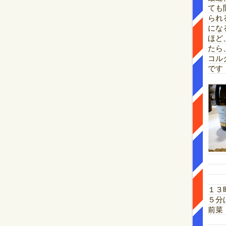
ても
られ
にな
ほど
たら
コル
です
１３
５分
前菜