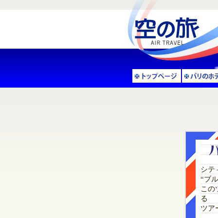
シテ
“ブ
この
る
ツア