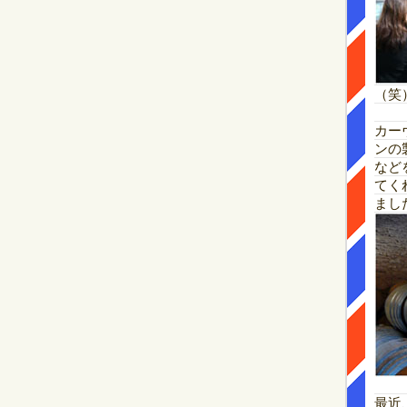
（笑
カー
ンの
など
てく
まし
最近