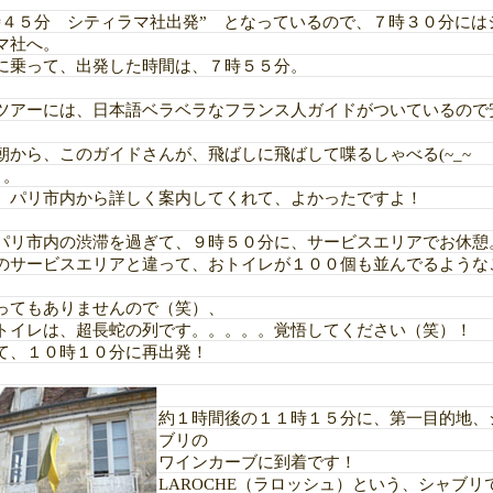
時４５分 シティラマ社出発” となっているので、７時３０分には
マ社へ。
に乗って、出発した時間は、７時５５分。
ツアーには、日本語ベラベラなフランス人ガイドがついているので
♪
朝から、このガイドさんが、飛ばしに飛ばして喋るしゃべる(~_~
。。
、パリ市内から詳しく案内してくれて、よかったですよ！
パリ市内の渋滞を過ぎて、９時５０分に、サービスエリアでお休憩
のサービスエリアと違って、おトイレが１００個も並んでるような
ってもありませんので（笑）、
トイレは、超長蛇の列です。。。。。覚悟してください（笑）！
て、１０時１０分に再出発！
約１時間後の１１時１５分に、第一目的地、
ブリの
ワインカーブに到着です！
LAROCHE（ラロッシュ）
という、シャブリ