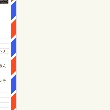
ンチ
飲ん
ンを