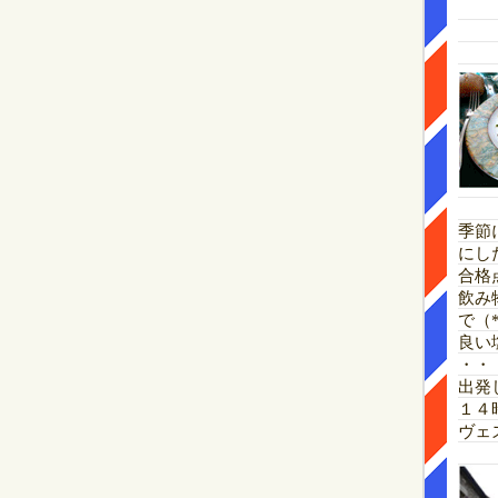
季節
にし
合格
飲み
で（*
良い
・・
出発
１４
ヴェ