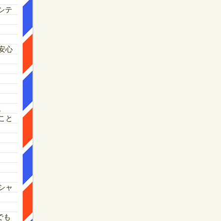
シテ
安心
。
こと
シャ
でも